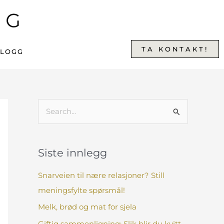
TA KONTAKT!
BLOGG
S
ø
k
Siste innlegg
e
t
Snarveien til nære relasjoner? Still
t
meningsfylte spørsmål!
e
Melk, brød og mat for sjela
r
Giftig sammenligning: Slik blir du kvitt