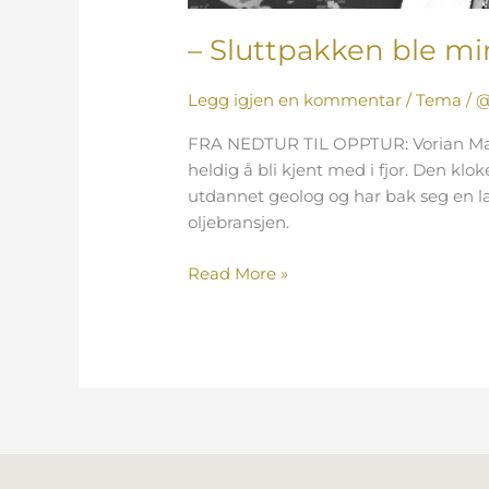
– Sluttpakken ble m
Legg igjen en kommentar
/
Tema
/
@
FRA NEDTUR TIL OPPTUR: Vorian Mary
heldig å bli kjent med i fjor. Den k
utdannet geolog og har bak seg en lan
oljebransjen.
Read More »