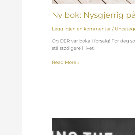
Ny bok: Nysgjerrig p
Legg igjen en kommentar
/
Uncateg
Og DER var boka i forsalg! For deg so
stå stødigere i livet.
Read More »
–
Sluttpakken