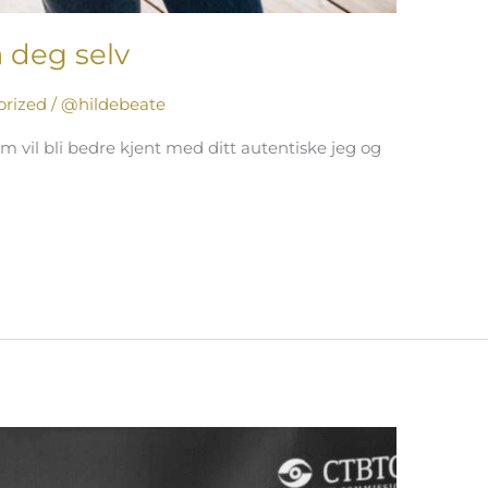
å deg selv
orized
/
@hildebeate
m vil bli bedre kjent med ditt autentiske jeg og