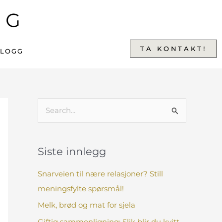
TA KONTAKT!
BLOGG
S
ø
k
Siste innlegg
e
t
Snarveien til nære relasjoner? Still
t
meningsfylte spørsmål!
e
Melk, brød og mat for sjela
r
Giftig sammenligning: Slik blir du kvitt