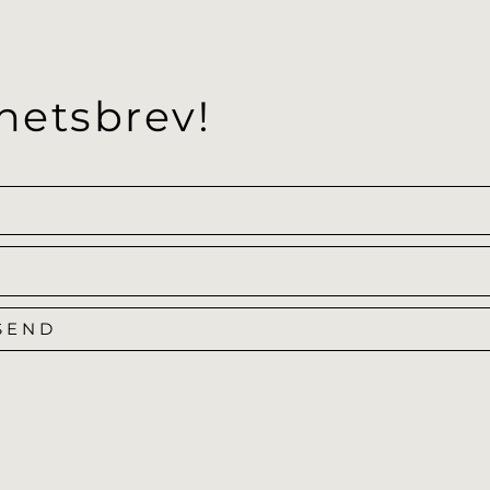
hetsbrev!
SEND
Alternative: