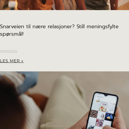
Snarveien til nære relasjoner? Still meningsfylte
spørsmål!
31/10/2025
LES MER »