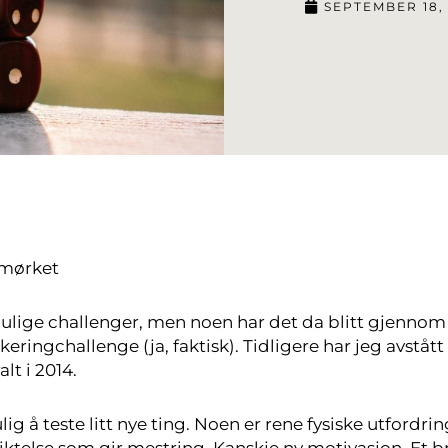
SEPTEMBER 18,
tmørket
 mulige challenger, men noen har det da blitt gjennom
ringchallenge (ja, faktisk). Tidligere har jeg avstått 
lt i 2014.
g å teste litt nye ting. Noen er rene fysiske utfordrin
liktelse som gir mestring. Kanskje ny motivasjon. Et 