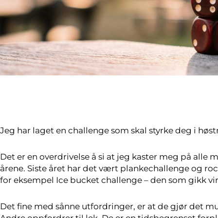
Jeg har laget en challenge som skal styrke deg i høs
Det er en overdrivelse å si at jeg kaster meg på alle
årene. Siste året har det vært plankechallenge og rocke
for eksempel Ice bucket challenge – den som gikk vira
Det fine med sånne utfordringer, er at de gjør det muli
Andre oppfordrer til lek. De er en tidsbegrenset forp