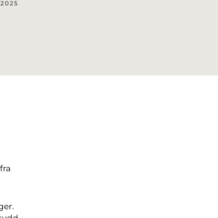
 2025
fra
ger.
brudd