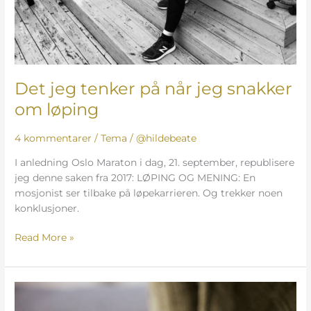
Det jeg tenker på når jeg snakker
om løping
4 kommentarer
/
Tema
/
@hildebeate
I anledning Oslo Maraton i dag, 21. september, republisere
jeg denne saken fra 2017: LØPING OG MENING: En
mosjonist ser tilbake på løpekarrieren. Og trekker noen
konklusjoner.
Read More »
Ny
sesong,