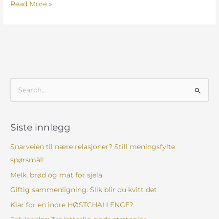
Read More »
S
ø
k
Siste innlegg
e
t
Snarveien til nære relasjoner? Still meningsfylte
t
spørsmål!
e
Melk, brød og mat for sjela
r
Giftig sammenligning: Slik blir du kvitt det
:
Klar for en indre HØSTCHALLENGE?