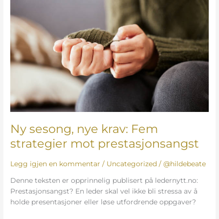
nye
krav:
Fem
strategier
mot
prestasjonsangst
Ny sesong, nye krav: Fem
strategier mot prestasjonsangst
Legg igjen en kommentar
/
Uncategorized
/
@hildebeate
Denne teksten er opprinnelig publisert på ledernytt.no:
Prestasjonsangst? En leder skal vel ikke bli stressa av å
holde presentasjoner eller løse utfordrende oppgaver?