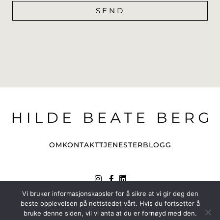
SEND
Alternative:
OM
KONTAKT
TJENESTER
BLOGG
Vi bruker informasjonskapsler for å sikre at vi gir deg den
Copyright 2026 © - All rights reserved
beste opplevelsen på nettstedet vårt. Hvis du fortsetter å
Designed & developed by Pagelook.
bruke denne siden, vil vi anta at du er fornøyd med den.