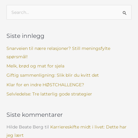
S
ø
k
Siste innlegg
e
t
Snarveien til nære relasjoner? Still meningsfylte
t
spørsmål!
e
Melk, brød og mat for sjela
r
Giftig sammenligning: Slik blir du kvitt det
:
Klar for en indre HØSTCHALLENGE?
Selvledelse: Tre latterlig gode strategier
Siste kommentarer
Hilde Beate Berg
til
Karriereskifte midt i livet: Dette har
jeg lært