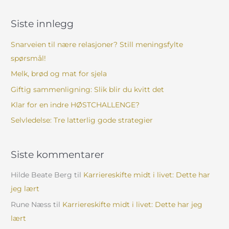
ø
k
Siste innlegg
e
t
Snarveien til nære relasjoner? Still meningsfylte
t
spørsmål!
e
Melk, brød og mat for sjela
r
Giftig sammenligning: Slik blir du kvitt det
:
Klar for en indre HØSTCHALLENGE?
Selvledelse: Tre latterlig gode strategier
Siste kommentarer
Hilde Beate Berg
til
Karriereskifte midt i livet: Dette har
jeg lært
Rune Næss
til
Karriereskifte midt i livet: Dette har jeg
lært