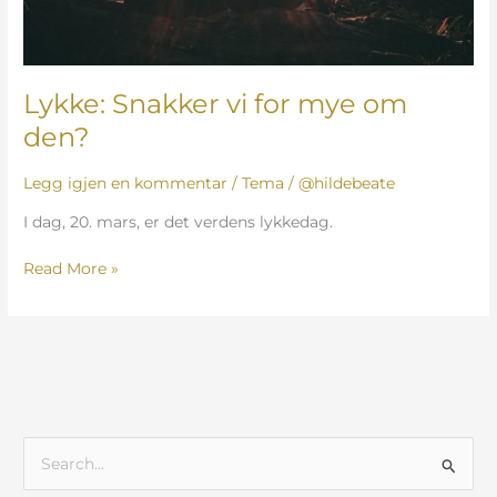
Lykke: Snakker vi for mye om
den?
Legg igjen en kommentar
/
Tema
/
@hildebeate
I dag, 20. mars, er det verdens lykkedag.
Read More »
S