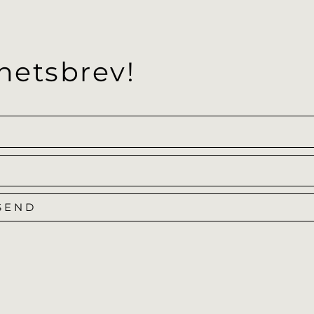
hetsbrev!
SEND
Alternative: