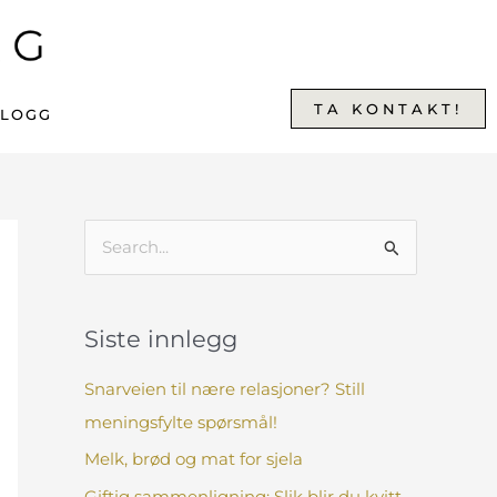
TA KONTAKT!
BLOGG
S
ø
k
Siste innlegg
e
t
Snarveien til nære relasjoner? Still
t
meningsfylte spørsmål!
e
Melk, brød og mat for sjela
r
Giftig sammenligning: Slik blir du kvitt