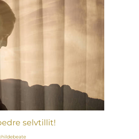
edre selvtillit!
hildebeate