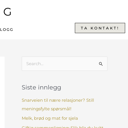
TA KONTAKT!
BLOGG
S
ø
k
Siste innlegg
e
t
Snarveien til nære relasjoner? Still
t
meningsfylte spørsmål!
e
Melk, brød og mat for sjela
r
Giftig sammenligning: Slik blir du kvitt