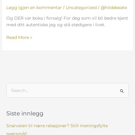
Legg igjen en kommentar
/
Uncategorized
/
@hildebeate
Og DER var boka i forsalg! For deg som vil bli bedre kjent
med ditt autentiske jeg og stå stødigere i livet.
Read More »
S
ø
k
Siste innlegg
e
t
Snarveien til nære relasjoner? Still meningsfylte
t
spørsmål!