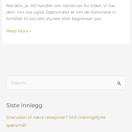
Narrativ, ja. Alt handler om narrativer for tiden. Vi har
dem inni oss også. Spørsmålet er om de historiene vi
forteller til oss selv styrker eller begrenser oss.
Read More »
S
ø
k
Siste innlegg
e
t
Snarveien til nære relasjoner? Still meningsfylte
t
spørsmål!
e