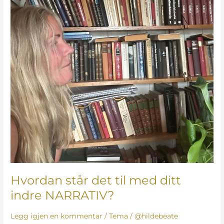
Hvordan står det til med ditt
indre NARRATIV?
Legg igjen en kommentar
/
Tema
/
@hildebeate