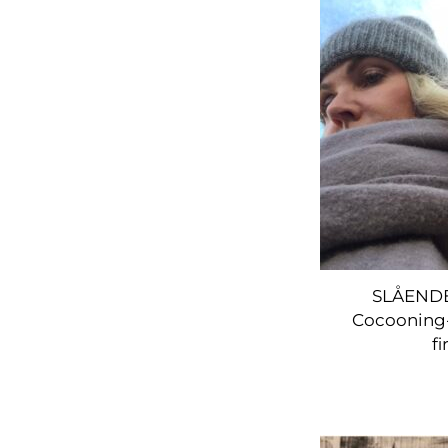
SLÅENDE
Cocooning
fi