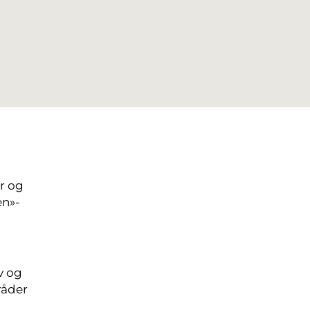
r og
en»-
v og
råder