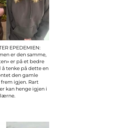
TER EPEDEMIEN:
men er den samme,
n» er på et bedre
il å tenke på dette en
entet den gamle
frem igjen. Rart
r kan henge igjen i
lærne.