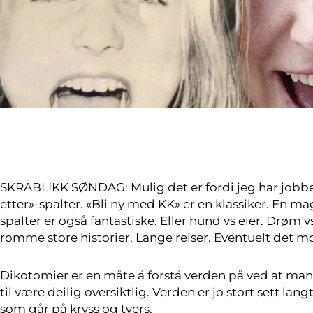
SKRÅBLIKK SØNDAG: Mulig det er fordi jeg har jobbet
etter»-spalter. «Bli ny med KK» er en klassiker. En ma
spalter er også fantastiske. Eller hund vs eier. Drøm v
romme store historier. Lange reiser. Eventuelt det mo
Dikotomier er en måte å forstå verden på ved at man de
til være deilig oversiktlig. Verden er jo stort sett l
som går på kryss og tvers.