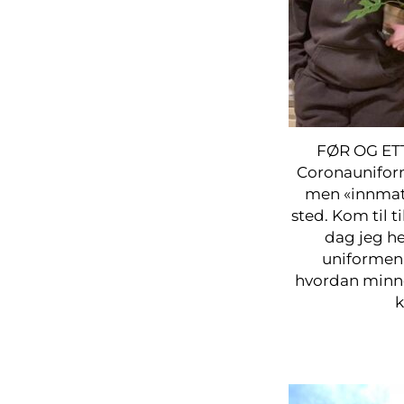
FØR OG ET
Coronaunifor
men «innmate
sted. Kom til t
dag jeg h
uniformen 
hvordan minne
k