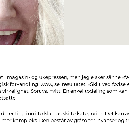
 i magasin- og ukepressen, men jeg elsker sånne «fø
gisk forvandling, wow, se resultatet! «Skilt ved fødsel
s virkelighet. Sort vs. hvitt. En enkel todeling som kan
tsatte.
ler ting inn i to klart adskilte kategorier. Det kan a
angt mer kompleks. Den består av gråsoner, nyanser og t