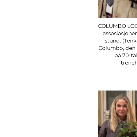
COLUMBO LOOK 
assosiasjoner
stund. (Tenk
Columbo, den s
på 70-tal
trench