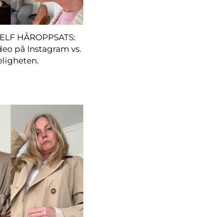
SELF HÅROPPSATS:
deo på Instagram vs.
eligheten.