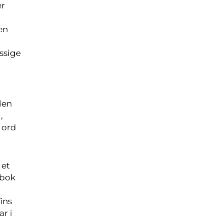
er
en
ssige
den
,
 ord
 et
tbok
ins
r i