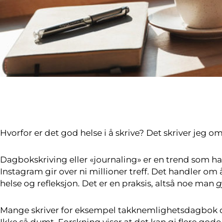
Hvorfor er det god helse i å skrive? Det skriver jeg om
Dagbokskriving eller «journaling» er en trend som ha
Instagram gir over ni millioner treff. Det handler om 
helse og refleksjon. Det er en praksis, altså noe man
g
Mange skriver for eksempel takknemlighetsdagbok der 
Ikke så dumt. Forskning viser at det kan gi flere go