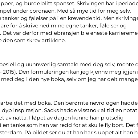
lapper, og burde blitt sponset. Skrivingen har i period
pel under coronaen. Med så mye tid for meg selv,
 tanker og følelser på i en krevende tid. Men skriving
are for å skrive ned mine egne tanker, følelser og
r. Det var derfor mediebransjen ble eneste karriereme
ke den som skrev artiklene.
 spesiell og uunnværlig samtale med deg selv, mente 
 – 2015). Den formuleringen kan jeg kjenne meg igjen i
em med deg i den nye boka, selv om jeg har delt mange
or i arbeidet med boka. Den berømte nevrologen hadde
t dyp inspirasjon. Sacks hadde visstnok alltid en nota
et av natta. I løpet av dagen kunne han plutselig
n tanke som han var redd for at skulle fly bort. Det f
terdam. På bildet ser du at han har sluppet alt han ha