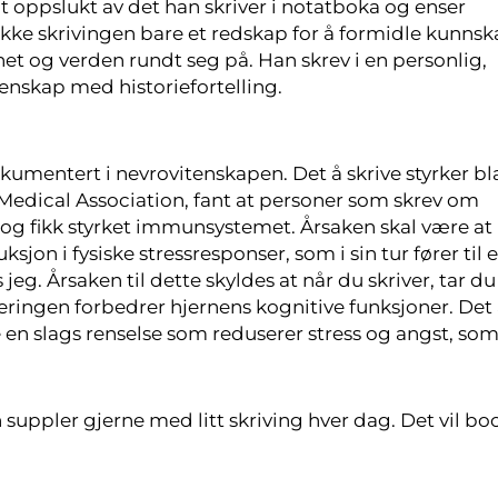
t oppslukt av det han skriver i notatboka og enser
ikke skrivingen bare et redskap for å formidle kunnsk
t og verden rundt seg på. Han skrev i en personlig,
tenskap med historiefortelling.
umentert i nevrovitenskapen. Det å skrive styrker bl
Medical Association, fant at personer som skrev om
og fikk styrket immunsystemet. Årsaken skal være a
ksjon i fysiske stressresponser, som i sin tur fører til e
g. Årsaken til dette skyldes at når du skriver, tar du 
veringen forbedrer hjernens kognitive funksjoner. Det
 en slags renselse som reduserer stress og angst, so
n suppler gjerne med litt skriving hver dag. Det vil bo