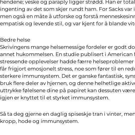
hendene; veske og paraply ligger strødd. Han er total
ingenting av det som skjer rundt ham. For Sacks var 
men også en måte å utforske og forstå menneskesinne
empatisk og levende stil, og var kjent for å blande vi
Bedre helse
Skrivingens mange helsemessige fordeler er godt dok
annet hukommelsen. En studie publisert i American 
stressende opplevelser hadde færre helseproblemer 
får frigjort emosjonelt stress, noe som fører til en redu
sterkere immunsystem. Det er ganske fantastisk, syns je
bruk flere deler av hjernen, og denne helhetlige akti
uttrykke følelsene dine på papiret kan dessuten være
igjen er knyttet til et styrket immunsystem.
Så ta deg gjerne en daglig spiseskje tran i vinter, me
kropp, hode og immunsystem.