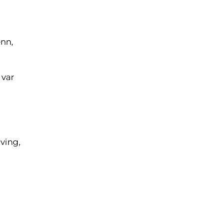
enn,
u
 var
iving,