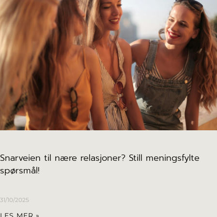
Snarveien til nære relasjoner? Still meningsfylte
spørsmål!
31/10/2025
LES MER »