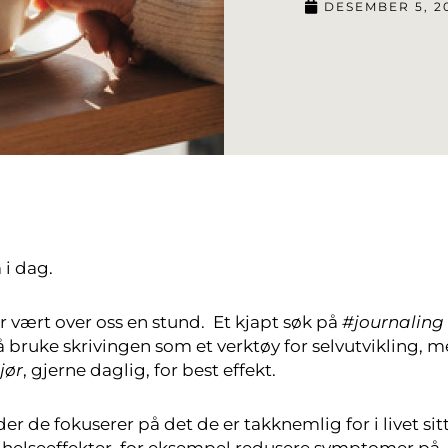
DESEMBER 5, 2
 i dag.
r vært over oss en stund. Et kjapt søk på
#journaling
å bruke skrivingen som et verktøy for selvutvikling, m
jør
, gjerne daglig, for best effekt.
de fokuserer på det de er takknemlig for i livet sitt
de helseeffekter, for eksempel redusere symptomer på