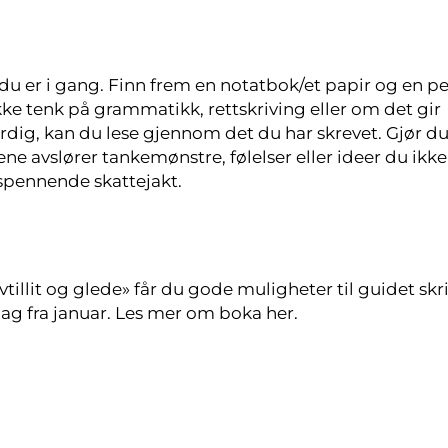
 er i gang. Finn frem en notatbok/et papir og en p
kke tenk på grammatikk, rettskriving eller om det gir
ferdig, kan du lese gjennom det du har skrevet. Gjør d
ne avslører tankemønstre, følelser eller ideer du ikke
 spennende skattejakt.
vtillit og glede» får du gode muligheter til guidet skr
lag fra januar. Les mer om boka her.