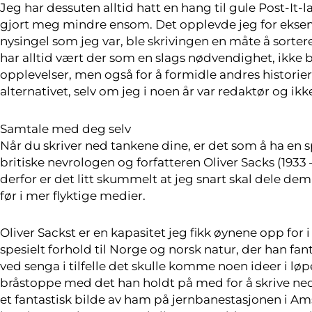
Jeg har dessuten alltid hatt en hang til gule Post-It-
gjort meg mindre ensom. Det opplevde jeg for eksem
nysingel som jeg var, ble skrivingen en måte å sortere
har alltid vært der som en slags nødvendighet, ikke b
opplevelser, men også for å formidle andres historie
alternativet, selv om jeg i noen år var redaktør og ik
Samtale med deg selv
Når du skriver ned tankene dine, er det som å ha en
britiske nevrologen og forfatteren Oliver Sacks (1933
derfor er det litt skummelt at jeg snart skal dele d
før i mer flyktige medier.
Oliver Sackst er en kapasitet jeg fikk øynene opp f
spesielt forhold til Norge og norsk natur, der han fan
ved senga i tilfelle det skulle komme noen ideer i løp
bråstoppe med det han holdt på med for å skrive ned e
et fantastisk bilde av ham på jernbanestasjonen i Ams