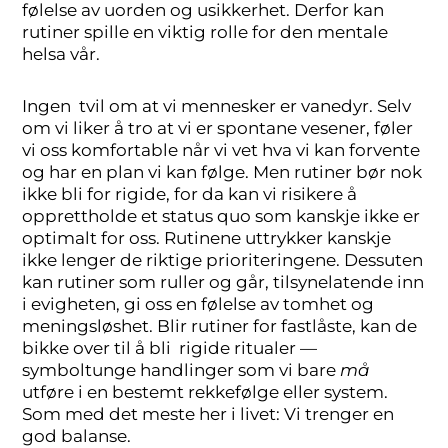
følelse av uorden og usikkerhet. Derfor kan
rutiner spille en viktig rolle for den mentale
helsa vår.
Ingen tvil om at vi mennesker er vanedyr. Selv
om vi liker å tro at vi er spontane vesener, føler
vi oss komfortable når vi vet hva vi kan forvente
og har en plan vi kan følge. Men rutiner bør nok
ikke bli for rigide, for da kan vi risikere å
opprettholde et status quo som kanskje ikke er
optimalt for oss. Rutinene uttrykker kanskje
ikke lenger de riktige prioriteringene. Dessuten
kan rutiner som ruller og går, tilsynelatende inn
i evigheten, gi oss en følelse av tomhet og
meningsløshet. Blir rutiner for fastlåste, kan de
bikke over til å bli rigide ritualer —
symboltunge handlinger som vi bare
må
utføre i en bestemt rekkefølge eller system.
Som med det meste her i livet: Vi trenger en
god balanse.