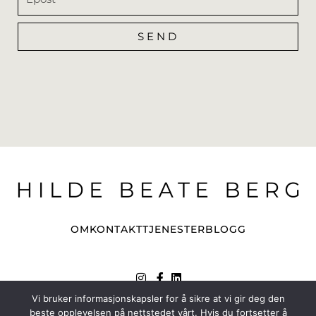
SEND
Alternative:
OM
KONTAKT
TJENESTER
BLOGG
Vi bruker informasjonskapsler for å sikre at vi gir deg den
Copyright 2026 © - All rights reserved
beste opplevelsen på nettstedet vårt. Hvis du fortsetter å