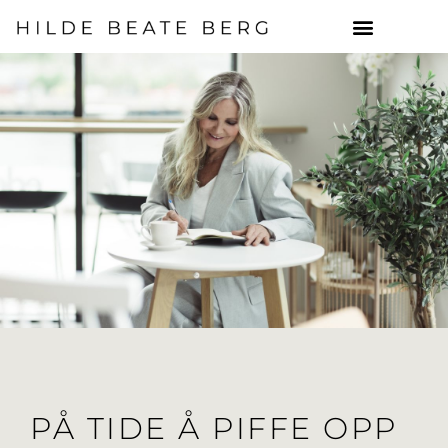
Hopp
rett
til
innholdet
PÅ TIDE Å PIFFE OPP