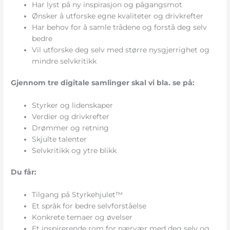
Har lyst på ny inspirasjon og pågangsmot
Ønsker å utforske egne kvaliteter og drivkrefter
Har behov for å samle trådene og forstå deg selv
bedre
Vil utforske deg selv med større nysgjerrighet og
mindre selvkritikk
Gjennom tre digitale samlinger skal vi bla. se på:
Styrker og lidenskaper
Verdier og drivkrefter
Drømmer og retning
Skjulte talenter
Selvkritikk og ytre blikk
Du får:
Tilgang på Styrkehjulet™
Et språk for bedre selvforståelse
Konkrete temaer og øvelser
Et inspirerende rom for nærvær med deg selv og