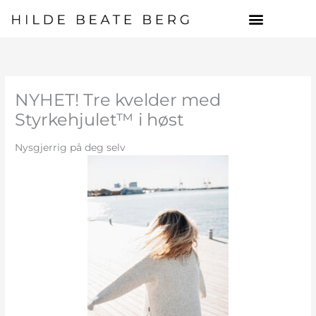
Hopp
rett
til
innholdet
NYHET! Tre kvelder med
Styrkehjulet™ i høst
Nysgjerrig på deg selv