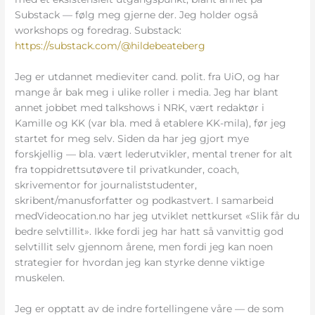
Substack — følg meg gjerne der. Jeg holder også
workshops og foredrag. Substack:
https://substack.com/@hildebeateberg
Jeg er utdannet medieviter cand. polit. fra UiO, og har
mange år bak meg i ulike roller i media. Jeg har blant
annet jobbet med talkshows i NRK, vært redaktør i
Kamille og KK (var bla. med å etablere KK-mila), før jeg
startet for meg selv. Siden da har jeg gjort mye
forskjellig — bla. vært lederutvikler, mental trener for alt
fra toppidrettsutøvere til privatkunder, coach,
skrivementor for journaliststudenter,
skribent/manusforfatter og podkastvert. I samarbeid
medVideocation.no har jeg utviklet nettkurset «Slik får du
bedre selvtillit». Ikke fordi jeg har hatt så vanvittig god
selvtillit selv gjennom årene, men fordi jeg kan noen
strategier for hvordan jeg kan styrke denne viktige
muskelen.
Jeg er opptatt av de indre fortellingene våre — de som