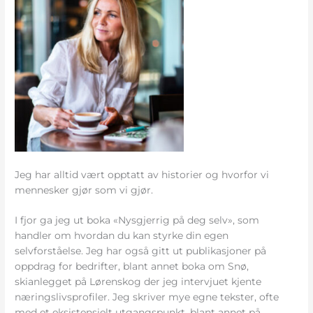
Jeg har alltid vært opptatt av historier og hvorfor vi
mennesker gjør som vi gjør.
I fjor ga jeg ut boka «Nysgjerrig på deg selv», som
handler om hvordan du kan styrke din egen
selvforståelse. Jeg har også gitt ut publikasjoner på
oppdrag for bedrifter, blant annet boka om Snø,
skianlegget på Lørenskog der jeg intervjuet kjente
næringslivsprofiler. Jeg skriver mye egne tekster, ofte
med et eksistensielt utgangspunkt, blant annet på