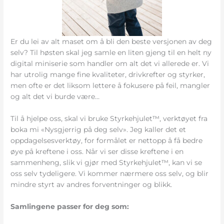
Er du lei av alt maset om å bli den beste versjonen av deg
selv? Til høsten skal jeg samle en liten gjeng til en helt ny
digital miniserie som handler om alt det vi allerede er. Vi
har utrolig mange fine kvaliteter, drivkrefter og styrker,
men ofte er det liksom lettere å fokusere på feil, mangler
og alt det vi burde være…
Til å hjelpe oss, skal vi bruke Styrkehjulet™, verktøyet fra
boka mi «Nysgjerrig på deg selv». Jeg kaller det et
oppdagelsesverktøy, for formålet er nettopp å få bedre
øye på kreftene i oss. Når vi ser disse kreftene i en
sammenheng, slik vi gjør med Styrkehjulet™, kan vi se
oss selv tydeligere. Vi kommer nærmere oss selv, og blir
mindre styrt av andres forventninger og blikk.
Samlingene passer for deg som: